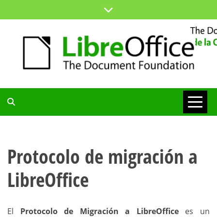
Saltar
al
contenido
ESPACIO COMÚN PARA TODA LA COMUNIDAD HISPANA
BLOG DE LA
COMUNIDAD
Protocolo de migración a
HISPANA
LibreOffice
El
Protocolo de Migración a LibreOffice
es un