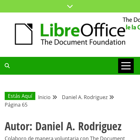
Saltar
al
contenido
ESPACIO COMÚN PARA TODA LA COMUNIDAD HISPANA
BLOG DE LA
COMUNIDAD
Estás Aquí
Inicio
Daniel A. Rodriguez
Página 65
HISPANA
Autor:
Daniel A. Rodriguez
Colaboro de manera voluntaria con The Document