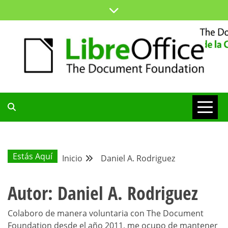
Saltar
al
contenido
ESPACIO COMÚN PARA TODA LA COMUNIDAD HISPANA
BLOG DE LA
COMUNIDAD
Estás Aquí
Inicio
Daniel A. Rodriguez
HISPANA
Autor:
Daniel A. Rodriguez
Colaboro de manera voluntaria con The Document
Foundation desde el año 2011, me ocupo de mantener