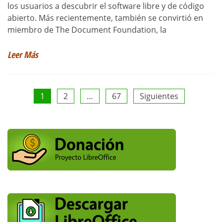
los usuarios a descubrir el software libre y de código
abierto. Más recientemente, también se convirtió en
miembro de The Document Foundation, la
Leer Más
Paginación
1
2
…
67
Siguientes
de
entradas