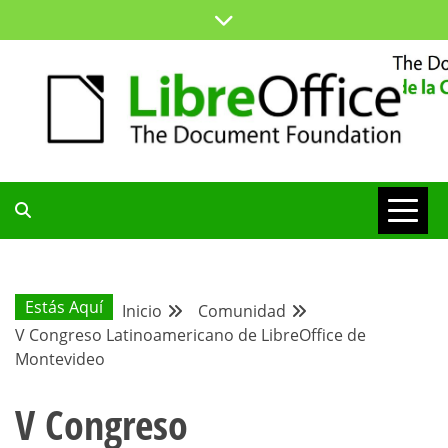
Saltar
al
contenido
ESPACIO COMÚN PARA TODA LA COMUNIDAD HISPANA
BLOG DE LA
COMUNIDAD
Estás Aquí
Inicio
Comunidad
V Congreso Latinoamericano de LibreOffice de
HISPANA
Montevideo
V Congreso