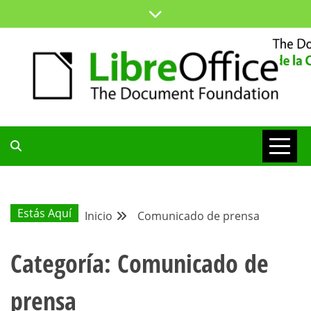
Saltar
al
contenido
ESPACIO COMÚN PARA TODA LA COMUNIDAD HISPANA
BLOG DE LA
COMUNIDAD
Estás Aquí
Inicio
Comunicado de prensa
HISPANA
Categoría:
Comunicado de
prensa