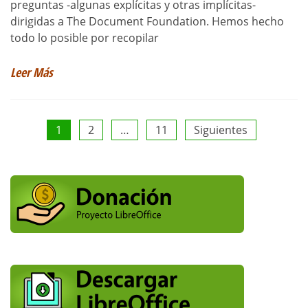
preguntas -algunas explícitas y otras implícitas-
dirigidas a The Document Foundation. Hemos hecho
todo lo posible por recopilar
Leer Más
Paginación
1
2
…
11
Siguientes
de
entradas