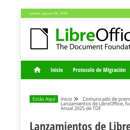
Saltar
jueves, agosto 06, 2026
al
contenido
ESPACIO COMÚN PARA TODA LA COMUNIDAD HISP
BLOG DE LA 
Inicio
Protocolo de Migración
Estás Aquí
Inicio
Comunicado de pren
Lanzamientos de LibreOffice, fu
Anual 2025 de TDF
Lanzamientos de Libre