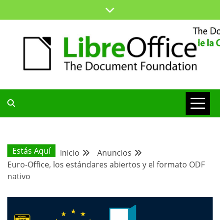
Saltar
al
contenido
ESPACIO COMÚN PARA TODA LA COMUNIDAD HISPANA
BLOG DE LA
COMUNIDAD
Estás Aquí
Inicio
Anuncios
Euro-Office, los estándares abiertos y el formato ODF
HISPANA
nativo