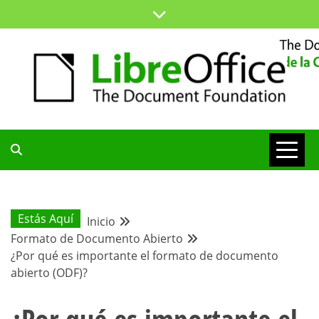
Saltar
al
contenido
ESPACIO COMÚN PARA TODA LA COMUNIDAD HISPANA
BLOG DE LA
COMUNIDAD
Estás Aquí
Inicio
Formato de Documento Abierto
HISPANA
¿Por qué es importante el formato de documento
abierto (ODF)?