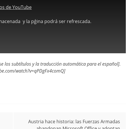
atos de YouTube
lmacenada y la pǵina podrá ser refrescada.
se los subtítulos y la traducción automática para el español].
tube.com/watch?v=qPDgFx4comQ]
Austria hace historia: las Fuerzas Armadas
abandonan Microsoft Office y adoptan