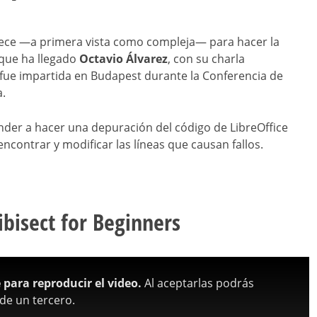
rece —a primera vista como compleja— para hacer la
 que ha llegado
Octavio Álvarez
, con su charla
l fue impartida en Budapest durante la Conferencia de
a.
der a hacer una depuración del código de LibreOffice
ncontrar y modificar las líneas que causan fallos.
ibisect for Beginners
para reproducir el video.
Al aceptarlas podrás
de un tercero.