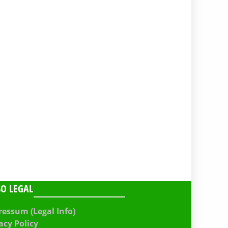
SO LEGAL
essum (Legal Info)
acy Policy