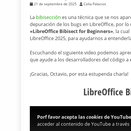
21 de septiembre de 2025
Celia Palacios
La
bibisección
es una técnica que se nos apa
depuración de los bugs en LibreOffice, por lo
«LibreOffice Bibisect for Beginners»
, la cua
LibreOffice 2025, para ayudarnos a entenderl
Escuchando el siguiente video podemos apren
que ayude a los desarrolladores del código a e
¡Gracias, Octavio, por esta estupenda charla!
LibreOffice B
Porf favor acepta las
cookies
de YouTube 
acceder al contenido de YouTube a través 