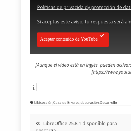
Políticas de privacida dy protección de d
Si aceptas este aviso, tu respuesta será a
Aceptar contenido de YouTube
[Aunque el video está en inglés, pueden activar
[https://www.you
bibisección
,
Caza de Errores
,
depuración
,
Desarrollo
Navegación
LibreOffice 25.8.1 disponíble para
descarga