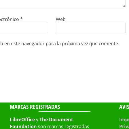
ectrónico
*
Web
b en este navegador para la próxima vez que comente.
MARCAS REGISTRADAS
AVI
LibreOffice
y
The Document
Impr
Foundation
son marcas registradas
Priv