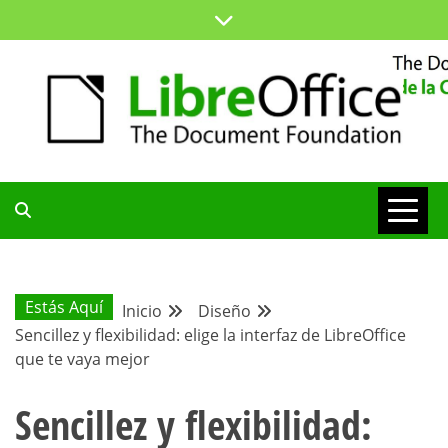
Saltar
al
contenido
ESPACIO COMÚN PARA TODA LA COMUNIDAD HISPANA
BLOG DE LA
COMUNIDAD
Estás Aquí
Inicio
Diseño
Sencillez y flexibilidad: elige la interfaz de LibreOffice
HISPANA
que te vaya mejor
Sencillez y flexibilidad: