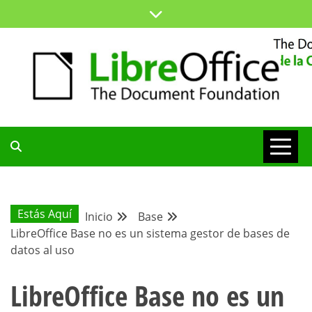
Saltar
al
contenido
ESPACIO COMÚN PARA TODA LA COMUNIDAD HISPANA
BLOG DE LA
COMUNIDAD
Estás Aquí
Inicio
Base
LibreOffice Base no es un sistema gestor de bases de
HISPANA
datos al uso
LibreOffice Base no es un