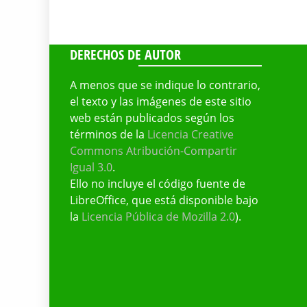
DERECHOS DE AUTOR
A menos que se indique lo contrario,
el texto y las imágenes de este sitio
web están publicados según los
términos de la
Licencia Creative
Commons Atribución-Compartir
Igual 3.0
.
Ello no incluye el código fuente de
LibreOffice, que está disponible bajo
la
Licencia Pública de Mozilla 2.0
).