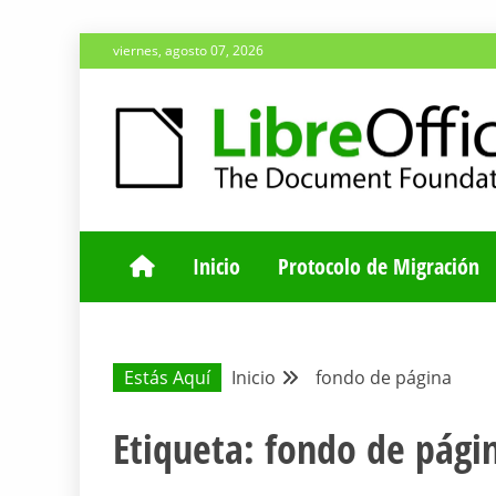
Saltar
viernes, agosto 07, 2026
al
contenido
ESPACIO COMÚN PARA TODA LA COMUNIDAD HISP
BLOG DE LA 
Inicio
Protocolo de Migración
Estás Aquí
Inicio
fondo de página
Etiqueta:
fondo de pági