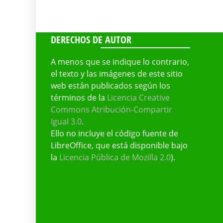
DERECHOS DE AUTOR
A menos que se indique lo contrario,
el texto y las imágenes de este sitio
web están publicados según los
términos de la
Licencia Creative
Commons Atribución-Compartir
Igual 3.0
.
Ello no incluye el código fuente de
LibreOffice, que está disponible bajo
la
Licencia Pública de Mozilla 2.0
).