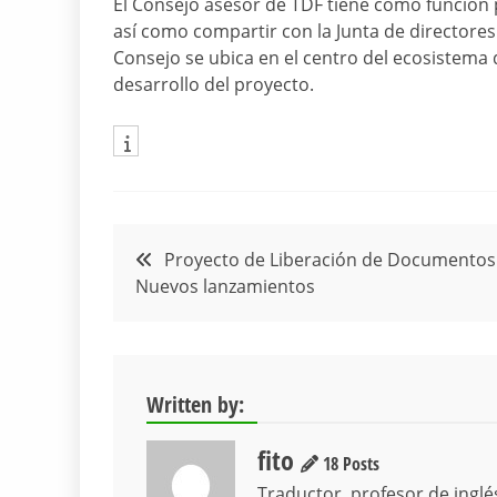
El Consejo asesor de TDF tiene como función 
así como compartir con la Junta de directore
Consejo se ubica en el centro del ecosistema d
desarrollo del proyecto.
Navegación
Proyecto de Liberación de Documentos
Nuevos lanzamientos
de
entradas
Written by:
fito
18 Posts
Traductor, profesor de inglé