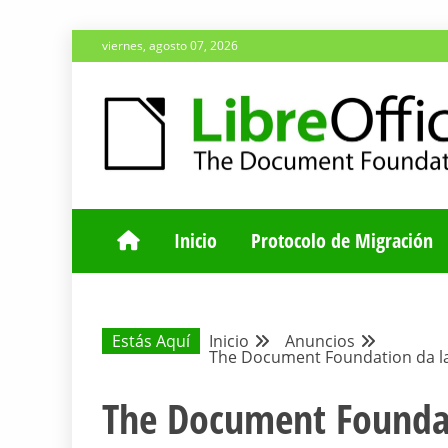
Saltar
viernes, agosto 07, 2026
al
contenido
ESPACIO COMÚN PARA TODA LA COMUNIDAD HISP
BLOG DE LA 
Inicio
Protocolo de Migración
Estás Aquí
Inicio
Anuncios
The Document Foundation da la
The Document Foundat