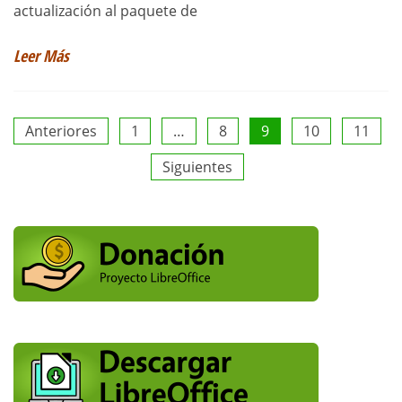
actualización al paquete de
Leer Más
Paginación
Anteriores
1
…
8
9
10
11
Siguientes
de
entradas