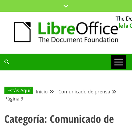
Saltar
al
contenido
ESPACIO COMÚN PARA TODA LA COMUNIDAD HISPANA
BLOG DE LA
COMUNIDAD
Estás Aquí
Inicio
Comunicado de prensa
Página 9
HISPANA
Categoría:
Comunicado de