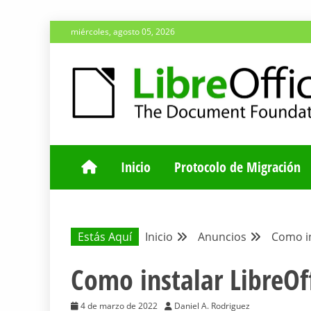
Saltar
miércoles, agosto 05, 2026
al
contenido
ESPACIO COMÚN PARA TODA LA COMUNIDAD HISP
BLOG DE LA 
Inicio
Protocolo de Migración
Estás Aquí
Inicio
Anuncios
Como in
Como instalar LibreO
4 de marzo de 2022
Daniel A. Rodriguez