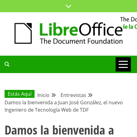
Saltar
al
contenido
ESPACIO COMÚN PARA TODA LA COMUNIDAD HISPANA
BLOG DE LA
COMUNIDAD
Estás Aquí
Inicio
Entrevistas
Damos la bienvenida a Juan José González, el nuevo
HISPANA
Ingeniero de Tecnología Web de TDF
Damos la bienvenida a