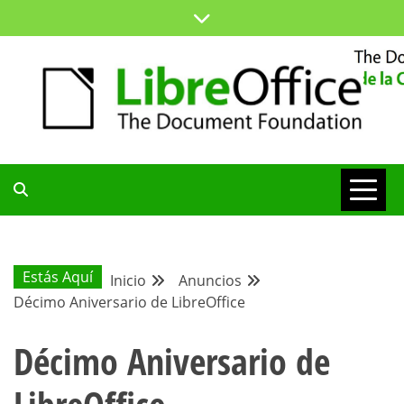
Saltar
al
contenido
ESPACIO COMÚN PARA TODA LA COMUNIDAD HISPANA
BLOG DE LA
COMUNIDAD
Estás Aquí
Inicio
Anuncios
Décimo Aniversario de LibreOffice
HISPANA
Décimo Aniversario de