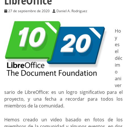
LibreOffice
27 de septiembre de 2020
Daniel A. Rodriguez
Ho
y
es
el
déc
im
o
ani
ver
sario de LibreOffice: es un logro significativo para el
proyecto, y una fecha a recordar para todos los
miembros de la comunidad.
Hemos creado un video basado en fotos de los
miembros de la comunidad y algunos eventos, en dos