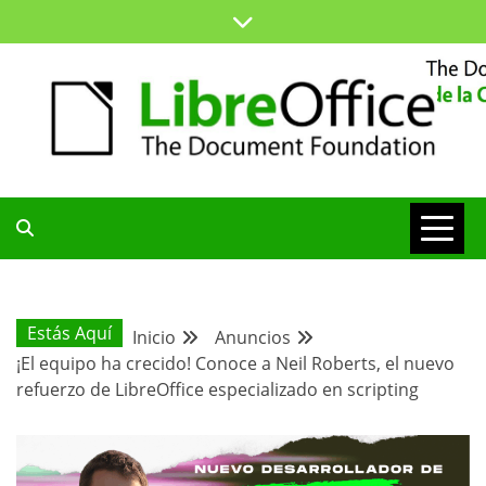
Saltar
al
contenido
ESPACIO COMÚN PARA TODA LA COMUNIDAD HISPANA
BLOG DE LA
COMUNIDAD
Estás Aquí
Inicio
Anuncios
¡El equipo ha crecido! Conoce a Neil Roberts, el nuevo
HISPANA
refuerzo de LibreOffice especializado en scripting