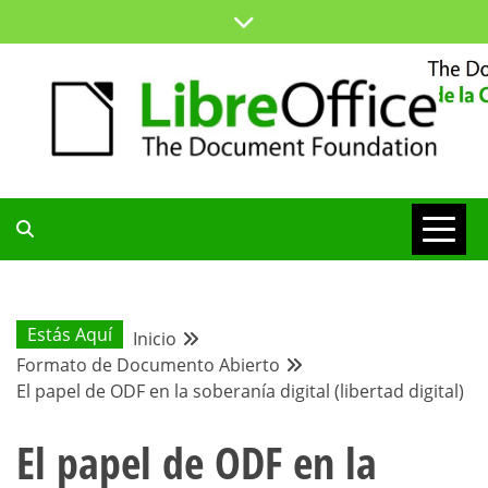
Saltar
al
contenido
ESPACIO COMÚN PARA TODA LA COMUNIDAD HISPANA
BLOG DE LA
COMUNIDAD
Estás Aquí
Inicio
Formato de Documento Abierto
HISPANA
El papel de ODF en la soberanía digital (libertad digital)
El papel de ODF en la