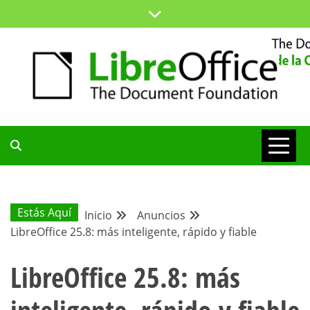
Saltar
al
contenido
ESPACIO COMÚN PARA TODA LA COMUNIDAD HISPANA
BLOG DE LA
COMUNIDAD
Estás Aquí
Inicio
Anuncios
LibreOffice 25.8: más inteligente, rápido y fiable
HISPANA
LibreOffice 25.8: más