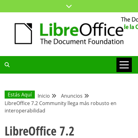
Saltar
al
contenido
ESPACIO COMÚN PARA TODA LA COMUNIDAD HISPANA
BLOG DE LA
COMUNIDAD
Estás Aquí
Inicio
Anuncios
LibreOffice 7.2 Community llega más robusto en
HISPANA
interoperabilidad
LibreOffice 7.2