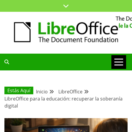
Saltar
al
contenido
ESPACIO COMÚN PARA TODA LA COMUNIDAD HISPANA
BLOG DE LA
COMUNIDAD
Estás Aquí
Inicio
LibreOffice
LibreOffice para la educación: recuperar la soberanía
HISPANA
digital