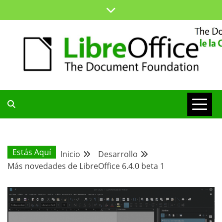
Saltar
al
contenido
ESPACIO COMÚN PARA TODA LA COMUNIDAD HISPANA
BLOG DE LA
COMUNIDAD
Estás Aquí
Inicio
Desarrollo
Más novedades de LibreOffice 6.4.0 beta 1
HISPANA