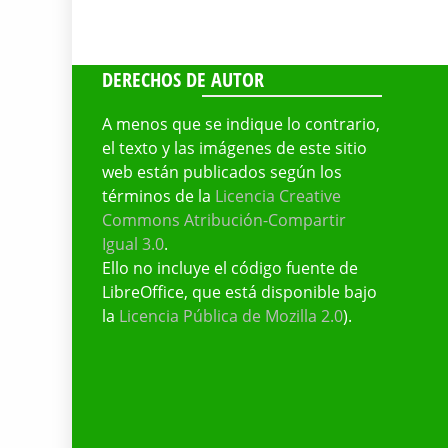
DERECHOS DE AUTOR
A menos que se indique lo contrario,
el texto y las imágenes de este sitio
web están publicados según los
términos de la
Licencia Creative
Commons Atribución-Compartir
Igual 3.0
.
Ello no incluye el código fuente de
LibreOffice, que está disponible bajo
la
Licencia Pública de Mozilla 2.0
).