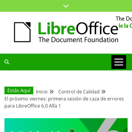
Saltar
al
contenido
ESPACIO COMÚN PARA TODA LA COMUNIDAD HISPANA
BLOG DE LA
COMUNIDAD
Estás Aquí
Inicio
Control de Calidad
El próximo viernes: primera sesión de caza de errores
HISPANA
para LibreOffice 6.0 Alfa 1