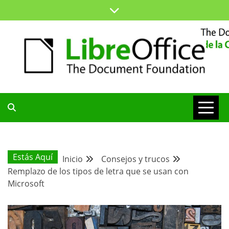
Saltar
al
contenido
ESPACIO COMÚN PARA TODA LA COMUNIDAD HISPANA
BLOG DE LA
COMUNIDAD
Estás Aquí
Inicio
Consejos y trucos
Remplazo de los tipos de letra que se usan con
HISPANA
Microsoft