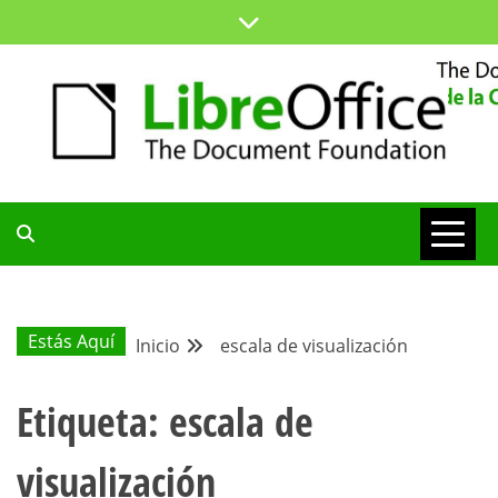
Saltar
al
contenido
ESPACIO COMÚN PARA TODA LA COMUNIDAD HISPANA
BLOG DE LA
COMUNIDAD
Estás Aquí
Inicio
escala de visualización
HISPANA
Etiqueta:
escala de
visualización