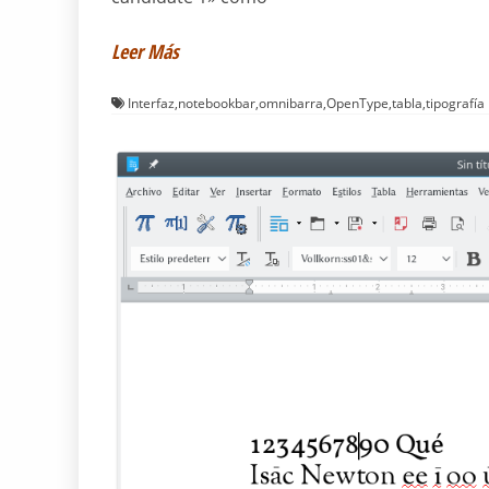
Leer Más
Interfaz
,
notebookbar
,
omnibarra
,
OpenType
,
tabla
,
tipografía