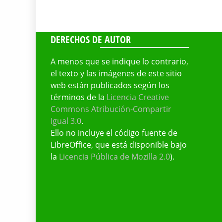
DERECHOS DE AUTOR
A menos que se indique lo contrario,
el texto y las imágenes de este sitio
web están publicados según los
términos de la
Licencia Creative
Commons Atribución-Compartir
Igual 3.0
.
Ello no incluye el código fuente de
LibreOffice, que está disponible bajo
la
Licencia Pública de Mozilla 2.0
).