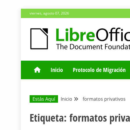
Saltar
viernes, agosto 07, 2026
al
contenido
ESPACIO COMÚN PARA TODA LA COMUNIDAD HISP
BLOG DE LA 
Inicio
Protocolo de Migración
Estás Aquí
Inicio
formatos privativos
Etiqueta:
formatos priva