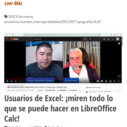
Leer Más
DOCX
,
formatos
privativos
,
fuentes
,
interoperabilidad
,
ODS
,
ODT
,
tipografía
,
XLSX
Usuarios de Excel: ¡miren todo lo
que se puede hacer en LibreOffice
Calc!