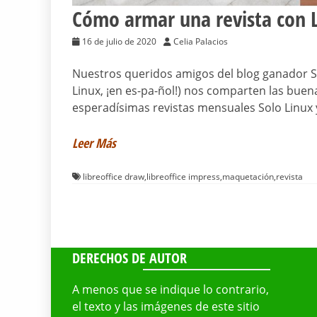
Cómo armar una revista con L
16 de julio de 2020
Celia Palacios
Nuestros queridos amigos del blog ganador S
Linux, ¡en es-pa-ñol!) nos comparten las buen
esperadísimas revistas mensuales Solo Linu
Leer Más
libreoffice draw
,
libreoffice impress
,
maquetación
,
revista
DERECHOS DE AUTOR
A menos que se indique lo contrario,
el texto y las imágenes de este sitio