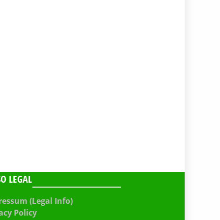
SO LEGAL
essum (Legal Info)
acy Policy