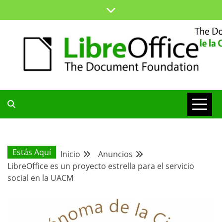
Saltar
al
contenido
ESPACIO COMÚN PARA TODA LA COMUNIDAD HISPANA
BLOG DE LA
COMUNIDAD
Estás Aquí
Inicio
Anuncios
LibreOffice es un proyecto estrella para el servicio
HISPANA
social en la UACM