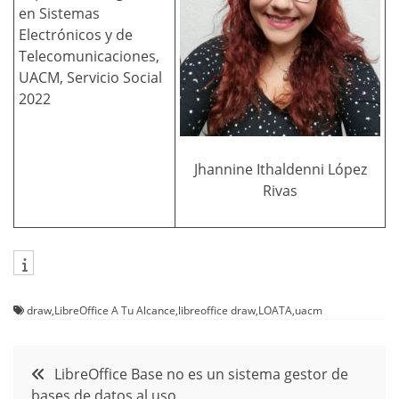
en Sistemas
Electrónicos y de
Telecomunicaciones,
UACM, Servicio Social
2022
Jhannine Ithaldenni López
Rivas
draw
,
LibreOffice A Tu Alcance
,
libreoffice draw
,
LOATA
,
uacm
Navegación
LibreOffice Base no es un sistema gestor de
bases de datos al uso