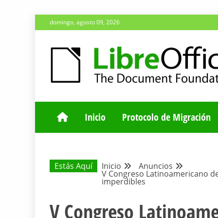
Saltar
domingo, agosto 09, 2026
al
contenido
ESPACIO COMÚN PARA TODA LA COMUNIDAD HISP
BLOG DE LA 
Inicio
Protocolo de Migración
Estás Aquí
Inicio
Anuncios
V Congreso Latinoamericano de 
imperdibles
V Congreso Latinoame