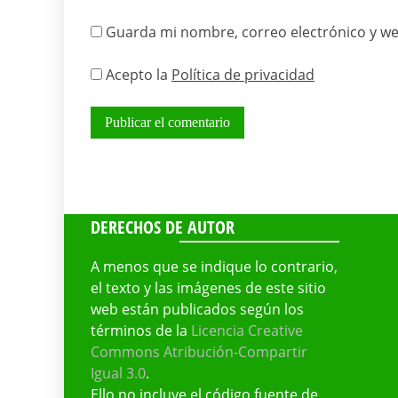
Guarda mi nombre, correo electrónico y we
Acepto la
Política de privacidad
DERECHOS DE AUTOR
A menos que se indique lo contrario,
el texto y las imágenes de este sitio
web están publicados según los
términos de la
Licencia Creative
Commons Atribución-Compartir
Igual 3.0
.
Ello no incluye el código fuente de