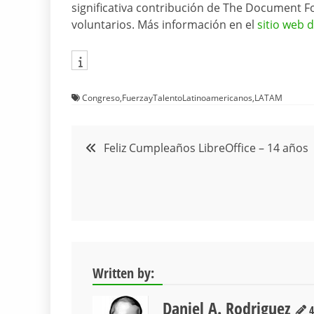
significativa contribución de The Document 
voluntarios. Más información en el
sitio web 
Congreso
,
FuerzayTalentoLatinoamericanos
,
LATAM
Navegación
Feliz Cumpleaños LibreOffice – 14 años
de
entradas
Written by:
Daniel A. Rodriguez
4