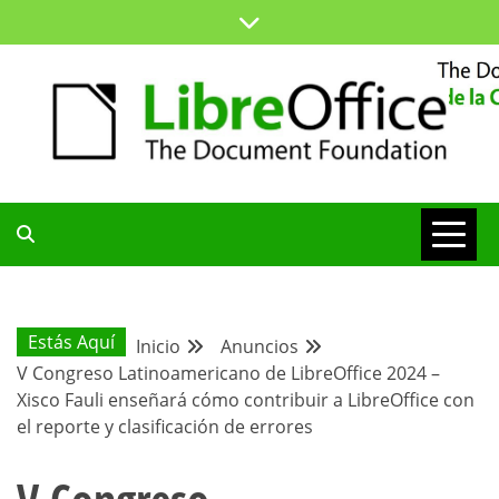
Saltar
al
contenido
ESPACIO COMÚN PARA TODA LA COMUNIDAD HISPANA
BLOG DE LA
COMUNIDAD
Estás Aquí
Inicio
Anuncios
V Congreso Latinoamericano de LibreOffice 2024 –
HISPANA
Xisco Fauli enseñará cómo contribuir a LibreOffice con
el reporte y clasificación de errores