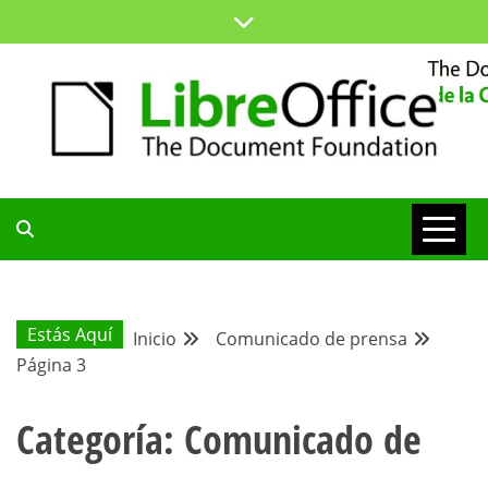
Saltar
al
contenido
ESPACIO COMÚN PARA TODA LA COMUNIDAD HISPANA
BLOG DE LA
COMUNIDAD
Estás Aquí
Inicio
Comunicado de prensa
Página 3
HISPANA
Categoría:
Comunicado de