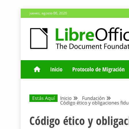
Saltar
jueves, agosto 06, 2026
al
contenido
ESPACIO COMÚN PARA TODA LA COMUNIDAD HISP
BLOG DE LA 
Inicio
Protocolo de Migración
Estás Aquí
Inicio
Fundación
Código ético y obligaciones fid
Código ético y obligac