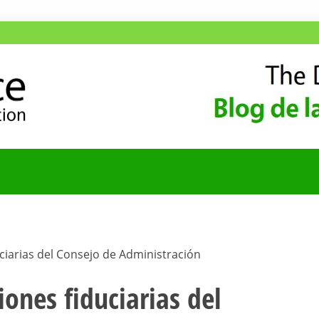
ANA
COMUNIDAD HISPA
uciarias del Consejo de Administración
iones fiduciarias del