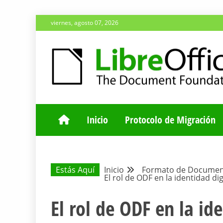
Saltar
viernes, agosto 07, 2026
al
contenido
ESPACIO COMÚN PARA TODA LA COMUNIDAD HISP
BLOG DE LA 
Inicio
Protocolo de Migración
Estás Aquí
Inicio
Formato de Documen
El rol de ODF en la identidad dig
El rol de ODF en la ide