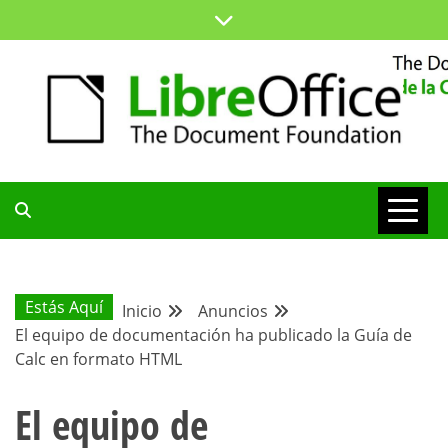
Saltar
al
contenido
ESPACIO COMÚN PARA TODA LA COMUNIDAD HISPANA
BLOG DE LA
COMUNIDAD
Estás Aquí
Inicio
Anuncios
El equipo de documentación ha publicado la Guía de
HISPANA
Calc en formato HTML
El equipo de