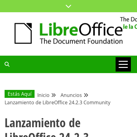
Saltar
al
contenido
ESPACIO COMÚN PARA TODA LA COMUNIDAD HISPANA
BLOG DE LA
COMUNIDAD
Estás Aquí
Inicio
Anuncios
Lanzamiento de LibreOffice 24.2.3 Community
HISPANA
Lanzamiento de