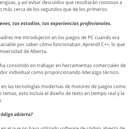
lenguas, y así evitar descuidos que resultarán costosos a
ho más cerca de los segundos que de los primeros.
nes, tus estudios, tus experiencias profesionales.
 padres me introdujeron en los juegos de PC cuando era
nsaciable por saber cómo funcionaban. Aprendí C++, lo que
niversidad de Alberta.
 ha consistido en trabajar en herramientas comerciales de
dor individual como proporcionando liderazgo técnico.
o en las tecnologías modernas de motores de juegos como
temas, esto incluía el diseño de texto en tiempo real y la
e.
código abierto?
 el que no haya utilizado software de código abierto de