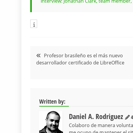
Interview: Jonathan Clark, team member, 
Navegación
Profesor brasileño es el más nuevo
desarrollador certificado de LibreOffice
de
entradas
Written by:
Daniel A. Rodriguez
4
Colaboro de manera volunta
me ocupo de mantener el siti