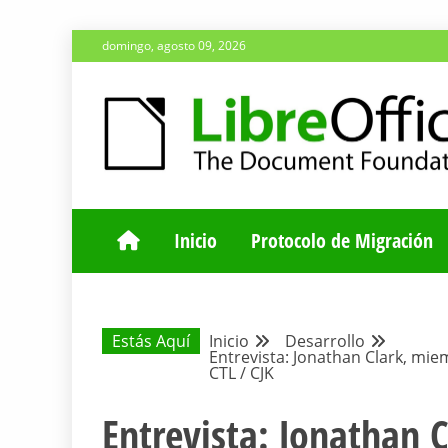
Saltar
domingo, agosto 09, 2026
al
contenido
ESPACIO COMÚN PARA TODA LA COMUNIDAD HISP
BLOG DE LA 
Inicio
Protocolo de Migración
Estás Aquí
Inicio
Desarrollo
Entrevista: Jonathan Clark, mie
CTL / CJK
Entrevista: Jonathan 