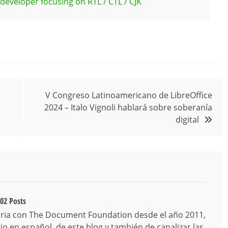
developer focusing on RTL / CTL / CJK
V Congreso Latinoamericano de LibreOffice
2024 – Italo Vignoli hablará sobre soberanía
digital
02 Posts
ria con The Document Foundation desde el año 2011,
o en español, de este blog y también de canalizar las