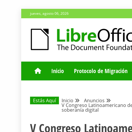
Saltar
jueves, agosto 06, 2026
al
contenido
ESPACIO COMÚN PARA TODA LA COMUNIDAD HISP
BLOG DE LA 
Inicio
Protocolo de Migración
Estás Aquí
Inicio
Anuncios
V Congreso Latinoamericano de L
soberanía digital
V Congreso Latinoame