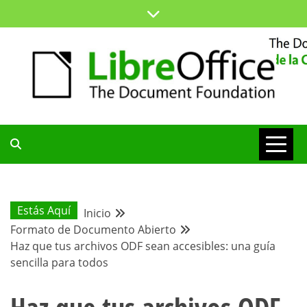
Saltar
al
contenido
ESPACIO COMÚN PARA TODA LA COMUNIDAD HISPANA
BLOG DE LA
COMUNIDAD
Estás Aquí
Inicio
Formato de Documento Abierto
HISPANA
Haz que tus archivos ODF sean accesibles: una guía
sencilla para todos