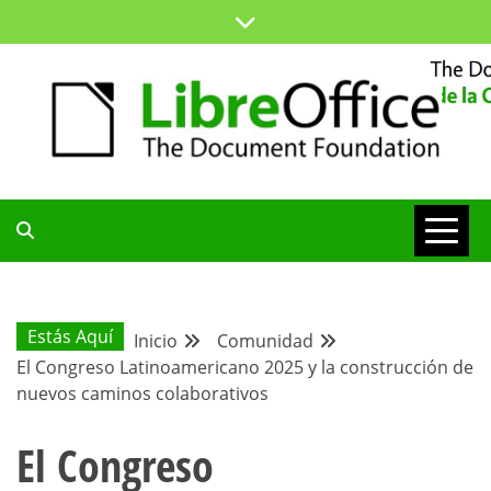
Saltar
al
contenido
ESPACIO COMÚN PARA TODA LA COMUNIDAD HISPANA
BLOG DE LA
COMUNIDAD
Estás Aquí
Inicio
Comunidad
El Congreso Latinoamericano 2025 y la construcción de
HISPANA
nuevos caminos colaborativos
El Congreso