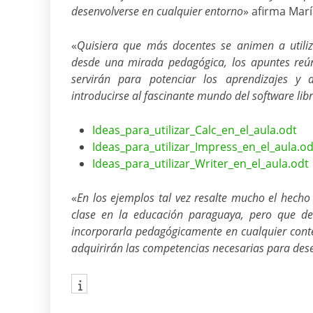
desenvolverse en cualquier entorno
» afirma María
«
Quisiera que más docentes se animen a utiliz
desde una mirada pedagógica, los apuntes reúne
servirán para potenciar los aprendizajes y 
introducirse al fascinante mundo del software lib
Ideas_para_utilizar_Calc_en_el_aula.odt
Ideas_para_utilizar_Impress_en_el_aula.od
Ideas_para_utilizar_Writer_en_el_aula.odt
«
En los ejemplos tal vez resalte mucho el hech
clase en la educación paraguaya, pero que de
incorporarla pedagógicamente en cualquier conte
adquirirán las competencias necesarias para desen