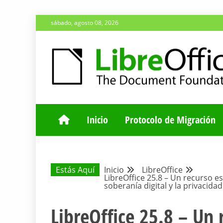
Saltar
sábado, agosto 08, 2026
al
contenido
ESPACIO COMÚN PARA TODA LA COMUNIDAD HISP
BLOG DE LA 
Inicio
Protocolo de Migración
Estás Aquí
Inicio
LibreOffice
LibreOffice 25.8 – Un recurso e
soberanía digital y la privacidad
LibreOffice 25.8 – Un 