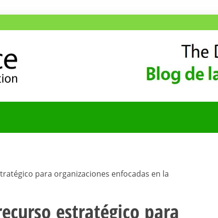
ANA
COMUNIDAD HISPA
stratégico para organizaciones enfocadas en la
recurso estratégico para