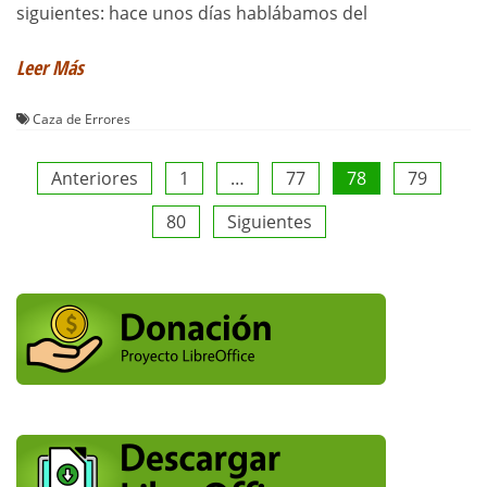
siguientes: hace unos días hablábamos del
Leer Más
Caza de Errores
Paginación
Anteriores
1
…
77
78
79
80
Siguientes
de
entradas