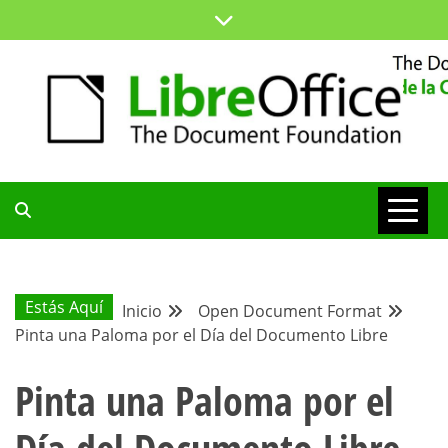
Saltar
al
contenido
ESPACIO COMÚN PARA TODA LA COMUNIDAD HISPANA
BLOG DE LA
COMUNIDAD
Estás Aquí
Inicio
Open Document Format
Pinta una Paloma por el Día del Documento Libre
HISPANA
Pinta una Paloma por el