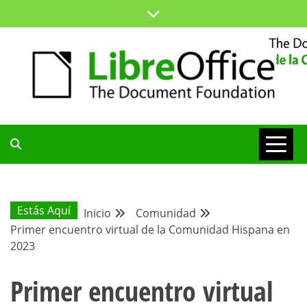
Saltar
al
contenido
ESPACIO COMÚN PARA TODA LA COMUNIDAD HISPANA
BLOG DE LA
COMUNIDAD
Estás Aquí
Inicio
Comunidad
Primer encuentro virtual de la Comunidad Hispana en
HISPANA
2023
Primer encuentro virtual