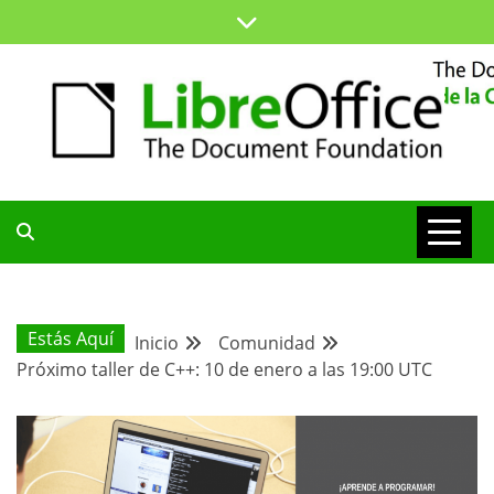
Saltar
al
contenido
ESPACIO COMÚN PARA TODA LA COMUNIDAD HISPANA
BLOG DE LA
COMUNIDAD
Estás Aquí
Inicio
Comunidad
Próximo taller de C++: 10 de enero a las 19:00 UTC
HISPANA