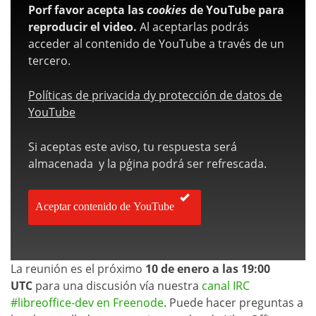
Porf favor acepta las
cookies
de YouTube para
reproducir el video.
Al aceptarlas podrás
acceder al contenido de YouTube a través de un
tercero.
Políticas de privacida dy protección de datos de
YouTube
Si aceptas este aviso, tu respuesta será
almacenada y la pǵina podrá ser refrescada.
Aceptar contenido de YouTube
La reunión es el próximo
10 de enero a las 19:00
UTC
para una discusión vía nuestra
canal IRC
#libreoffice-dev en Freenode
. Puede hacer preguntas a